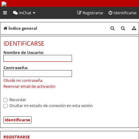
PeruVoley.com
mChat
Registrarse
Identificarse
B
B
Índice general
u
u
IDENTIFICARSE
s
s
Nombre de Usuario:
c
c
a
a
Contraseña:
r
r
Olvidé mi contraseña
Reenviar email de activación
Recordar
Ocultar mi estado de conexión en esta sesión
REGISTRARSE