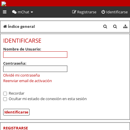
PeruVoley.com
mChat
Registrarse
Identificarse
B
B
Índice general
u
u
IDENTIFICARSE
s
s
Nombre de Usuario:
c
c
a
a
Contraseña:
r
r
Olvidé mi contraseña
Reenviar email de activación
Recordar
Ocultar mi estado de conexión en esta sesión
REGISTRARSE