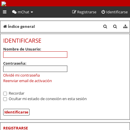
PeruVoley.com
mChat
Registrarse
Identificarse
B
B
Índice general
u
u
IDENTIFICARSE
s
s
Nombre de Usuario:
c
c
a
a
Contraseña:
r
r
Olvidé mi contraseña
Reenviar email de activación
Recordar
Ocultar mi estado de conexión en esta sesión
REGISTRARSE