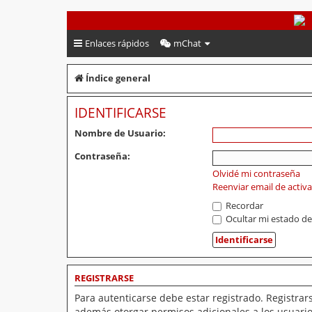
PeruVoley.com
Enlaces rápidos
mChat
Índice general
IDENTIFICARSE
Nombre de Usuario:
Contraseña:
Olvidé mi contraseña
Reenviar email de activ
Recordar
Ocultar mi estado de
REGISTRARSE
Para autenticarse debe estar registrado. Registrar
además otorgar permisos adicionales a los usuarios