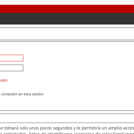
ación
 conexión en esta sesión
se tomará solo unos pocos segundos y le permitirá un amplio acces
 registrados. Antes de identificarse asegúrese de estar familiariz