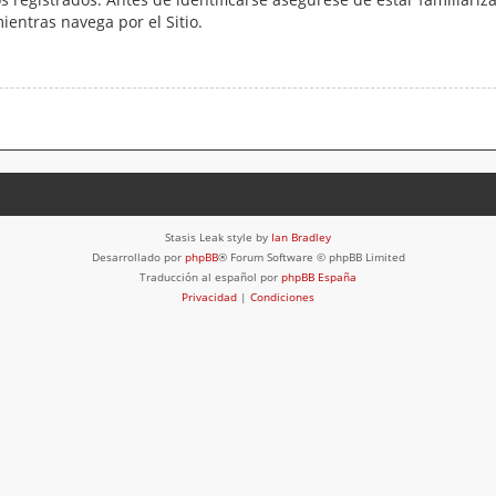
mientras navega por el Sitio.
Stasis Leak style by
Ian Bradley
Desarrollado por
phpBB
® Forum Software © phpBB Limited
Traducción al español por
phpBB España
Privacidad
|
Condiciones