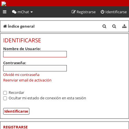
PeruVoley.com
mChat
Registrarse
Identificarse
B
B
Índice general
u
u
IDENTIFICARSE
s
s
Nombre de Usuario:
c
c
a
a
Contraseña:
r
r
Olvidé mi contraseña
Reenviar email de activación
Recordar
Ocultar mi estado de conexión en esta sesión
REGISTRARSE