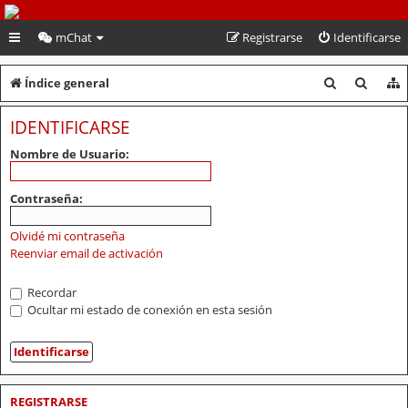
PeruVoley.com
mChat
Registrarse
Identificarse
B
B
Índice general
u
u
IDENTIFICARSE
s
s
Nombre de Usuario:
c
c
a
a
Contraseña:
r
r
Olvidé mi contraseña
Reenviar email de activación
Recordar
Ocultar mi estado de conexión en esta sesión
REGISTRARSE