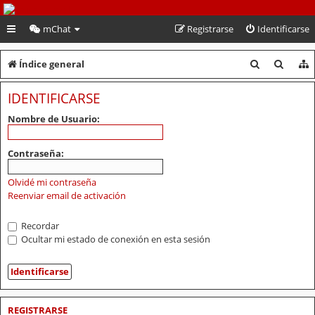
PeruVoley.com
mChat
Registrarse
Identificarse
B
B
Índice general
u
u
IDENTIFICARSE
s
s
Nombre de Usuario:
c
c
a
a
Contraseña:
r
r
Olvidé mi contraseña
Reenviar email de activación
Recordar
Ocultar mi estado de conexión en esta sesión
REGISTRARSE