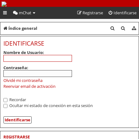
PeruVoley.com
mChat
Registrarse
Identificarse
B
B
Índice general
u
u
IDENTIFICARSE
s
s
Nombre de Usuario:
c
c
a
a
Contraseña:
r
r
Olvidé mi contraseña
Reenviar email de activación
Recordar
Ocultar mi estado de conexión en esta sesión
REGISTRARSE