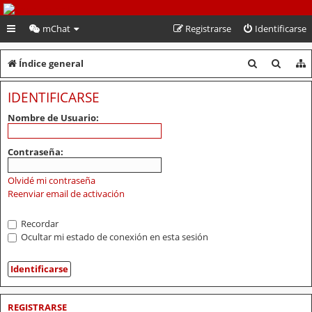
PeruVoley.com
mChat
Registrarse
Identificarse
B
B
Índice general
u
u
IDENTIFICARSE
s
s
Nombre de Usuario:
c
c
a
a
Contraseña:
r
r
Olvidé mi contraseña
Reenviar email de activación
Recordar
Ocultar mi estado de conexión en esta sesión
REGISTRARSE