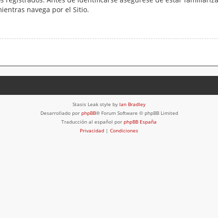
mientras navega por el Sitio.
Stasis Leak style by
Ian Bradley
Desarrollado por
phpBB
® Forum Software © phpBB Limited
Traducción al español por
phpBB España
Privacidad
|
Condiciones