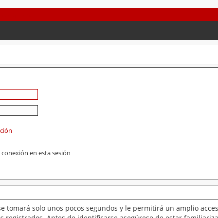
ación
 conexión en esta sesión
se tomará solo unos pocos segundos y le permitirá un amplio acces
 registrados. Antes de identificarse asegúrese de estar familiariz