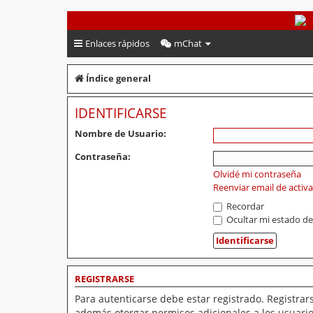
PeruVoley.com
Enlaces rápidos
mChat
Índice general
IDENTIFICARSE
Nombre de Usuario:
Contraseña:
Olvidé mi contraseña
Reenviar email de activ
Recordar
Ocultar mi estado de
REGISTRARSE
Para autenticarse debe estar registrado. Registrar
además otorgar permisos adicionales a los usuarios