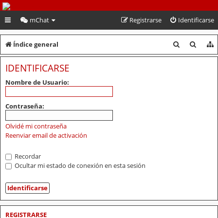
PeruVoley.com
mChat
Registrarse
Identificarse
B
B
Índice general
u
u
IDENTIFICARSE
s
s
Nombre de Usuario:
c
c
a
a
Contraseña:
r
r
Olvidé mi contraseña
Reenviar email de activación
Recordar
Ocultar mi estado de conexión en esta sesión
REGISTRARSE