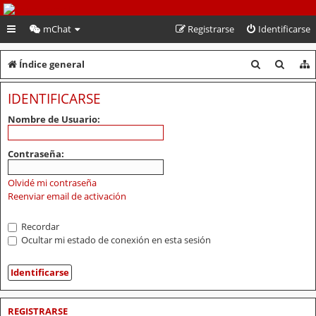
PeruVoley.com
mChat
Registrarse
Identificarse
B
B
Índice general
u
u
IDENTIFICARSE
s
s
Nombre de Usuario:
c
c
a
a
Contraseña:
r
r
Olvidé mi contraseña
Reenviar email de activación
Recordar
Ocultar mi estado de conexión en esta sesión
REGISTRARSE