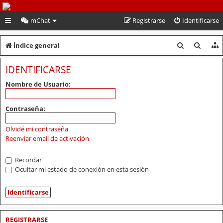
PeruVoley.com
mChat
Registrarse
Identificarse
B
B
Índice general
u
u
IDENTIFICARSE
s
s
Nombre de Usuario:
c
c
a
a
Contraseña:
r
r
Olvidé mi contraseña
Reenviar email de activación
Recordar
Ocultar mi estado de conexión en esta sesión
REGISTRARSE