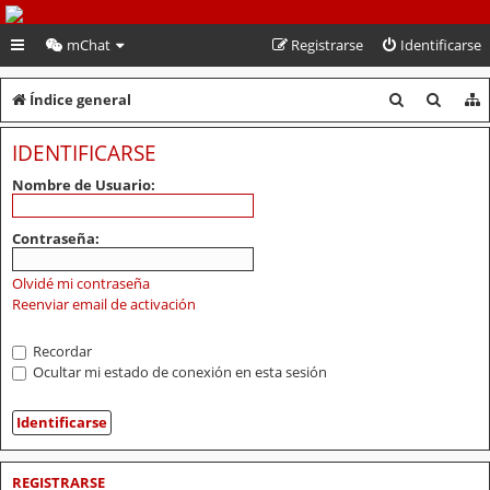
PeruVoley.com
mChat
Registrarse
Identificarse
B
B
Índice general
u
u
IDENTIFICARSE
s
s
Nombre de Usuario:
c
c
a
a
Contraseña:
r
r
Olvidé mi contraseña
Reenviar email de activación
Recordar
Ocultar mi estado de conexión en esta sesión
REGISTRARSE