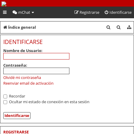
PeruVoley.com
mChat
Registrarse
Identificarse
B
B
Índice general
u
u
IDENTIFICARSE
s
s
Nombre de Usuario:
c
c
a
a
Contraseña:
r
r
Olvidé mi contraseña
Reenviar email de activación
Recordar
Ocultar mi estado de conexión en esta sesión
REGISTRARSE