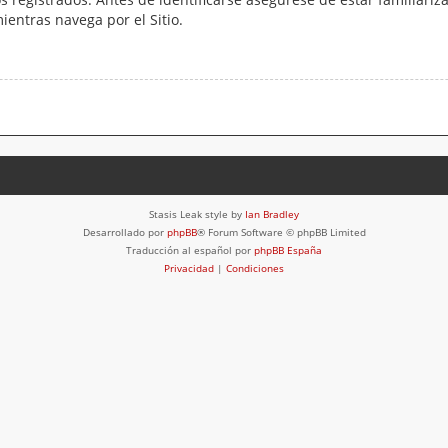
mientras navega por el Sitio.
Stasis Leak style by
Ian Bradley
Desarrollado por
phpBB
® Forum Software © phpBB Limited
Traducción al español por
phpBB España
Privacidad
|
Condiciones