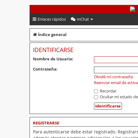
PeruVoley.com
Enlaces rápidos
mChat
Índice general
IDENTIFICARSE
Nombre de Usuario:
Contraseña:
Olvidé mi contraseña
Reenviar email de activ
Recordar
Ocultar mi estado de
REGISTRARSE
Para autenticarse debe estar registrado. Registrar
además otorgar permisos adicionales a los usuarios