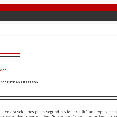
ación
 conexión en esta sesión
se tomará solo unos pocos segundos y le permitirá un amplio acces
 registrados. Antes de identificarse asegúrese de estar familiariz