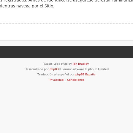
mientras navega por el Sitio.
Stasis Leak style by
Ian Bradley
Desarrollado por
phpBB
® Forum Software © phpBB Limited
Traducción al español por
phpBB España
Privacidad
|
Condiciones