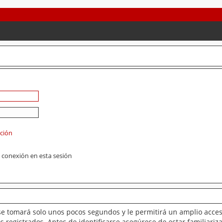
ación
 conexión en esta sesión
se tomará solo unos pocos segundos y le permitirá un amplio acces
 registrados. Antes de identificarse asegúrese de estar familiariz