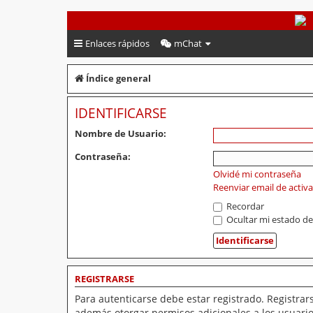
PeruVoley.com
Enlaces rápidos
mChat
Índice general
IDENTIFICARSE
Nombre de Usuario:
Contraseña:
Olvidé mi contraseña
Reenviar email de activ
Recordar
Ocultar mi estado de
REGISTRARSE
Para autenticarse debe estar registrado. Registrar
además otorgar permisos adicionales a los usuarios