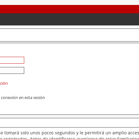
ación
 conexión en esta sesión
se tomará solo unos pocos segundos y le permitirá un amplio acces
 registrados. Antes de identificarse asegúrese de estar familiariz