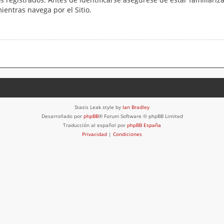
mientras navega por el Sitio.
Stasis Leak style by
Ian Bradley
Desarrollado por
phpBB
® Forum Software © phpBB Limited
Traducción al español por
phpBB España
Privacidad
|
Condiciones