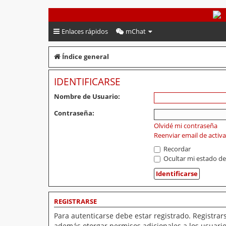
PeruVoley.com
Enlaces rápidos
mChat
Índice general
IDENTIFICARSE
Nombre de Usuario:
Contraseña:
Olvidé mi contraseña
Reenviar email de activ
Recordar
Ocultar mi estado de
REGISTRARSE
Para autenticarse debe estar registrado. Registrar
además otorgar permisos adicionales a los usuarios