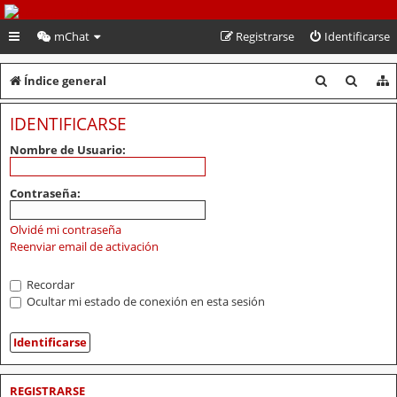
PeruVoley.com
mChat
Registrarse
Identificarse
B
B
Índice general
u
u
IDENTIFICARSE
s
s
Nombre de Usuario:
c
c
a
a
Contraseña:
r
r
Olvidé mi contraseña
Reenviar email de activación
Recordar
Ocultar mi estado de conexión en esta sesión
REGISTRARSE