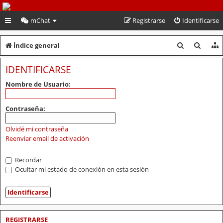
PeruVoley.com
mChat
Registrarse
Identificarse
B
B
Índice general
u
u
IDENTIFICARSE
s
s
Nombre de Usuario:
c
c
a
a
Contraseña:
r
r
Olvidé mi contraseña
Reenviar email de activación
Recordar
Ocultar mi estado de conexión en esta sesión
REGISTRARSE