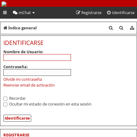
PeruVoley.com
mChat
Registrarse
Identificarse
B
B
Índice general
u
u
IDENTIFICARSE
s
s
Nombre de Usuario:
c
c
a
a
Contraseña:
r
r
Olvidé mi contraseña
Reenviar email de activación
Recordar
Ocultar mi estado de conexión en esta sesión
REGISTRARSE