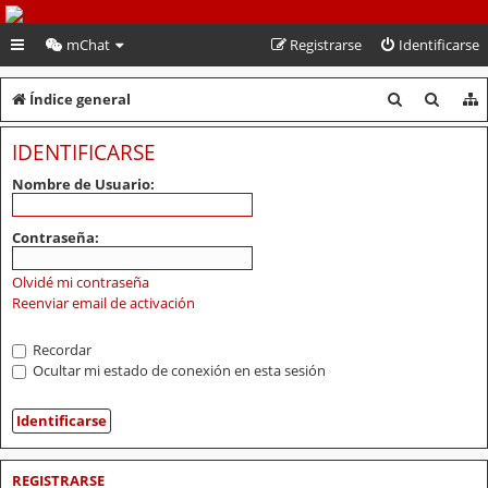
PeruVoley.com
mChat
Registrarse
Identificarse
B
B
Índice general
u
u
IDENTIFICARSE
s
s
Nombre de Usuario:
c
c
a
a
Contraseña:
r
r
Olvidé mi contraseña
Reenviar email de activación
Recordar
Ocultar mi estado de conexión en esta sesión
REGISTRARSE