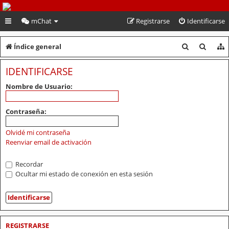
PeruVoley.com
mChat
Registrarse
Identificarse
B
B
Índice general
u
u
IDENTIFICARSE
s
s
Nombre de Usuario:
c
c
a
a
Contraseña:
r
r
Olvidé mi contraseña
Reenviar email de activación
Recordar
Ocultar mi estado de conexión en esta sesión
REGISTRARSE