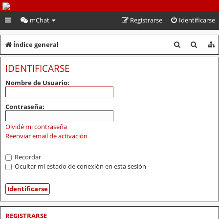
PeruVoley.com
mChat
Registrarse
Identificarse
B
B
Índice general
u
u
IDENTIFICARSE
s
s
Nombre de Usuario:
c
c
a
a
Contraseña:
r
r
Olvidé mi contraseña
Reenviar email de activación
Recordar
Ocultar mi estado de conexión en esta sesión
REGISTRARSE