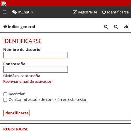
PeruVoley.com
mChat
Registrarse
Identificarse
B
B
Índice general
u
u
IDENTIFICARSE
s
s
Nombre de Usuario:
c
c
a
a
Contraseña:
r
r
Olvidé mi contraseña
Reenviar email de activación
Recordar
Ocultar mi estado de conexión en esta sesión
REGISTRARSE