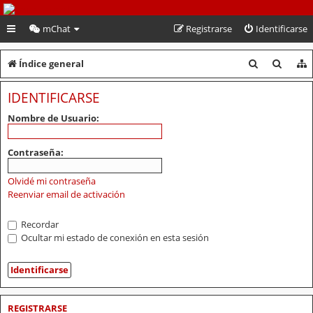
PeruVoley.com
mChat
Registrarse
Identificarse
B
B
Índice general
u
u
IDENTIFICARSE
s
s
Nombre de Usuario:
c
c
a
a
Contraseña:
r
r
Olvidé mi contraseña
Reenviar email de activación
Recordar
Ocultar mi estado de conexión en esta sesión
REGISTRARSE