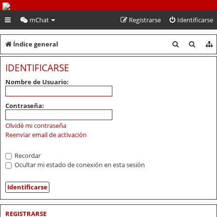
PeruVoley.com
mChat
Registrarse
Identificarse
B
B
Índice general
u
u
IDENTIFICARSE
s
s
Nombre de Usuario:
c
c
a
a
Contraseña:
r
r
Olvidé mi contraseña
Reenviar email de activación
Recordar
Ocultar mi estado de conexión en esta sesión
REGISTRARSE