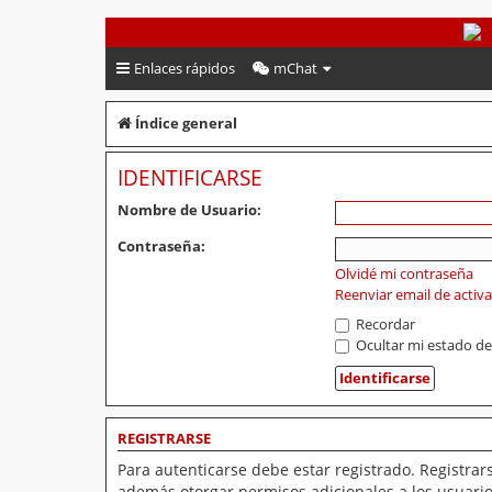
PeruVoley.com
Enlaces rápidos
mChat
Índice general
IDENTIFICARSE
Nombre de Usuario:
Contraseña:
Olvidé mi contraseña
Reenviar email de activ
Recordar
Ocultar mi estado de
REGISTRARSE
Para autenticarse debe estar registrado. Registrar
además otorgar permisos adicionales a los usuarios