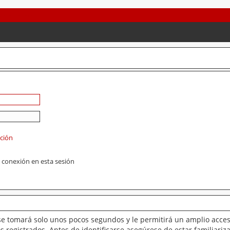
ación
 conexión en esta sesión
se tomará solo unos pocos segundos y le permitirá un amplio acces
 registrados. Antes de identificarse asegúrese de estar familiariz