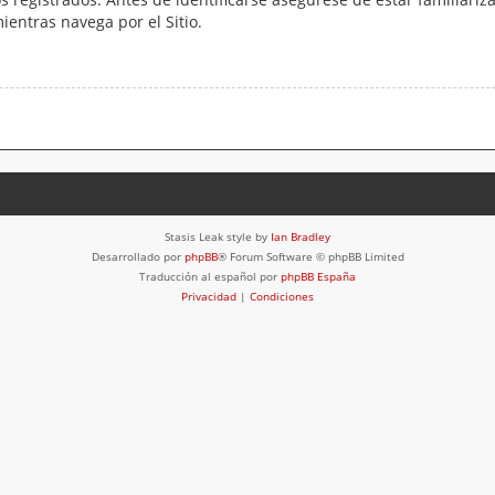
mientras navega por el Sitio.
Stasis Leak style by
Ian Bradley
Desarrollado por
phpBB
® Forum Software © phpBB Limited
Traducción al español por
phpBB España
Privacidad
|
Condiciones