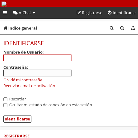
PeruVoley.com
mChat
Registrarse
Identificarse
B
B
Índice general
u
u
IDENTIFICARSE
s
s
Nombre de Usuario:
c
c
a
a
Contraseña:
r
r
Olvidé mi contraseña
Reenviar email de activación
Recordar
Ocultar mi estado de conexión en esta sesión
REGISTRARSE