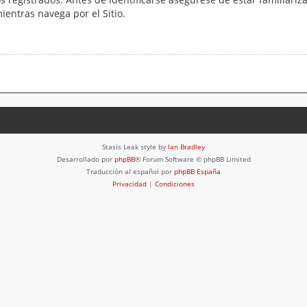
mientras navega por el Sitio.
Stasis Leak style by
Ian Bradley
Desarrollado por
phpBB
® Forum Software © phpBB Limited
Traducción al español por
phpBB España
Privacidad
|
Condiciones