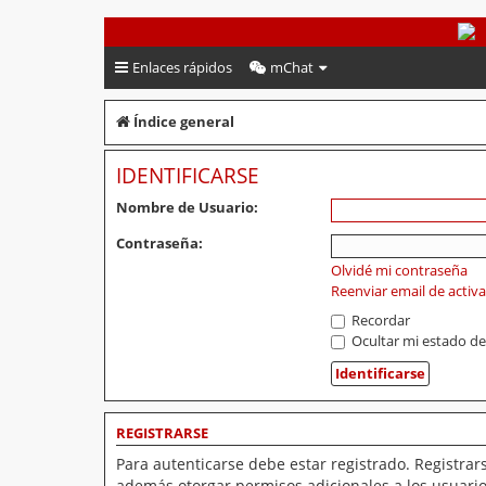
PeruVoley.com
Enlaces rápidos
mChat
Índice general
IDENTIFICARSE
Nombre de Usuario:
Contraseña:
Olvidé mi contraseña
Reenviar email de activ
Recordar
Ocultar mi estado de
REGISTRARSE
Para autenticarse debe estar registrado. Registrar
además otorgar permisos adicionales a los usuarios