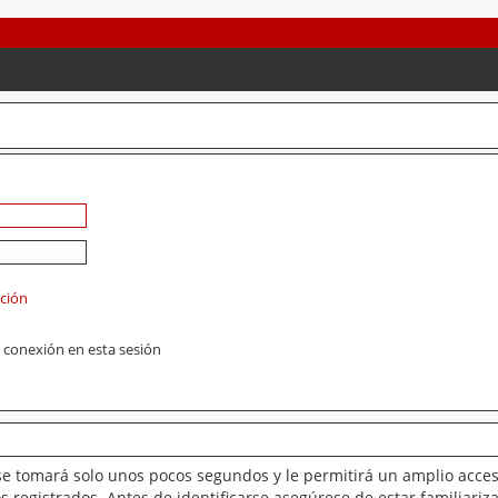
ación
 conexión en esta sesión
se tomará solo unos pocos segundos y le permitirá un amplio acces
 registrados. Antes de identificarse asegúrese de estar familiariz