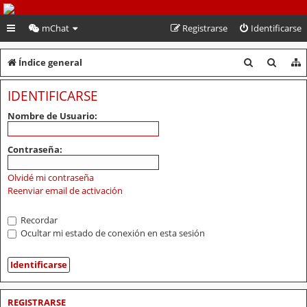
PeruVoley.com
mChat
Registrarse
Identificarse
B
B
Índice general
u
u
IDENTIFICARSE
s
s
Nombre de Usuario:
c
c
a
a
Contraseña:
r
r
Olvidé mi contraseña
Reenviar email de activación
Recordar
Ocultar mi estado de conexión en esta sesión
REGISTRARSE