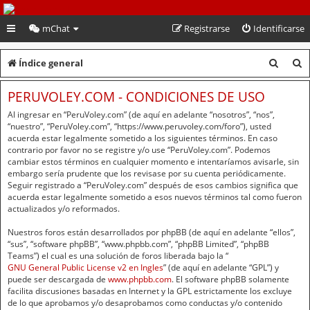
PeruVoley.com
mChat
Registrarse
Identificarse
B
B
Índice general
u
u
PERUVOLEY.COM - CONDICIONES DE USO
s
s
Al ingresar en “PeruVoley.com” (de aquí en adelante “nosotros”, “nos”,
c
c
“nuestro”, “PeruVoley.com”, “https://www.peruvoley.com/foro”), usted
acuerda estar legalmente sometido a los siguientes términos. En caso
a
a
contrario por favor no se registre y/o use “PeruVoley.com”. Podemos
cambiar estos términos en cualquier momento e intentaríamos avisarle, sin
r
r
embargo sería prudente que los revisase por su cuenta periódicamente.
Seguir registrado a “PeruVoley.com” después de esos cambios significa que
acuerda estar legalmente sometido a esos nuevos términos tal como fueron
actualizados y/o reformados.
Nuestros foros están desarrollados por phpBB (de aquí en adelante “ellos”,
“sus”, “software phpBB”, “www.phpbb.com”, “phpBB Limited”, “phpBB
Teams”) el cual es una solución de foros liberada bajo la “
GNU General Public License v2 en Ingles
” (de aquí en adelante “GPL”) y
puede ser descargada de
www.phpbb.com
. El software phpBB solamente
facilita discusiones basadas en Internet y la GPL estrictamente los excluye
de lo que aprobamos y/o desaprobamos como conductas y/o contenido