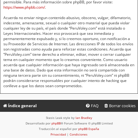
permisible. Para más información sobre phpBB, por favor visite:
https://www.phpbb.com/
.
Acuerda no enviar ningun contenido abusivo, obsceno, vulgar, difamatorio,
indecente, amenazante, sexual o cualquier otro material que pueda violar
cualquier ley de su país, el país donde “PeruVoley.com” está instalado o
Leyes Internacionales. Hacer eso provocará que sea inmediata y
permanentemente expulsado y, si lo creemos oportuno, con notificación a
su Proveedor de Servicios de Internet. Las direcciones IP de todos los envíos
son registradas como ayuda para reforzar estas condiciones. Acuerda que
“PeruVoley.com” tiene derecho a eliminar, editar, mover o cerrar cualquier
tema en cualquier momento que lo creamos conveniente. Como usuario
acuerda que cualquier información que haya ingresado será almacenada en
una base de datos. Dado que esta información no será compartida con
ninguna tercera parte sin su consentimiento, ni “PeruVoley.com” ni phpBB
podrán considerarse responsables por cualquier intento de hacking que
conlleve a que los datos sean comprometidos.
Índice general
FAQ
Borrar cookies
Stasis Leak style by
Ian Bradley
Desarrollado por
phpBB
® Forum Software © phpBB Limited
Traducción al español por
phpBB España
Privacidad
|
Condiciones