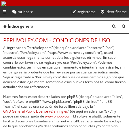
PeruVoley.com
mChat
Registrarse
Identificarse
B
B
Índice general
u
u
PERUVOLEY.COM - CONDICIONES DE USO
s
s
Al ingresar en “PeruVoley.com” (de aquí en adelante “nosotros”, “nos”,
c
c
“nuestro”, “PeruVoley.com”, “https://www.peruvoley.com/foro”), usted
acuerda estar legalmente sometido a los siguientes términos. En caso
a
a
contrario por favor no se registre y/o use “PeruVoley.com”. Podemos
cambiar estos términos en cualquier momento e intentaríamos avisarle, sin
r
r
embargo sería prudente que los revisase por su cuenta periódicamente.
Seguir registrado a “PeruVoley.com” después de esos cambios significa que
acuerda estar legalmente sometido a esos nuevos términos tal como fueron
actualizados y/o reformados.
Nuestros foros están desarrollados por phpBB (de aquí en adelante “ellos”,
“sus”, “software phpBB”, “www.phpbb.com”, “phpBB Limited”, “phpBB
Teams”) el cual es una solución de foros liberada bajo la “
GNU General Public License v2 en Ingles
” (de aquí en adelante “GPL”) y
puede ser descargada de
www.phpbb.com
. El software phpBB solamente
facilita discusiones basadas en Internet y la GPL estrictamente los excluye
de lo que aprobamos y/o desaprobamos como conductas y/o contenido