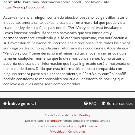
permisible. Para más información sobre phpBB, por favor visite:
https://www.phpbb.com/
.
Acuerda no enviar ningun contenido abusivo, obsceno, vulgar, difamatorio,
indecente, amenazante, sexual o cualquier otro material que pueda violar
cualquier ley de su país, el país donde “PeruVoley.com” está instalado o
Leyes Internacionales. Hacer eso provocará que sea inmediata y
permanentemente expulsado y, si lo creemos oportuno, con notificación a
su Proveedor de Servicios de Internet. Las direcciones IP de todos los envíos
son registradas como ayuda para reforzar estas condiciones. Acuerda que
“PeruVoley.com” tiene derecho a eliminar, editar, mover o cerrar cualquier
tema en cualquier momento que lo creamos conveniente. Como usuario
acuerda que cualquier información que haya ingresado será almacenada en
una base de datos. Dado que esta información no será compartida con
ninguna tercera parte sin su consentimiento, ni “PeruVoley.com” ni phpBB
podrán considerarse responsables por cualquier intento de hacking que
conlleve a que los datos sean comprometidos.
Índice general
FAQ
Borrar cookies
Stasis Leak style by
Ian Bradley
Desarrollado por
phpBB
® Forum Software © phpBB Limited
Traducción al español por
phpBB España
Privacidad
|
Condiciones