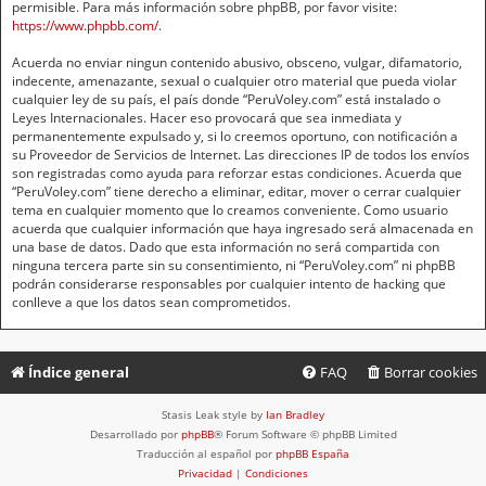
permisible. Para más información sobre phpBB, por favor visite:
https://www.phpbb.com/
.
Acuerda no enviar ningun contenido abusivo, obsceno, vulgar, difamatorio,
indecente, amenazante, sexual o cualquier otro material que pueda violar
cualquier ley de su país, el país donde “PeruVoley.com” está instalado o
Leyes Internacionales. Hacer eso provocará que sea inmediata y
permanentemente expulsado y, si lo creemos oportuno, con notificación a
su Proveedor de Servicios de Internet. Las direcciones IP de todos los envíos
son registradas como ayuda para reforzar estas condiciones. Acuerda que
“PeruVoley.com” tiene derecho a eliminar, editar, mover o cerrar cualquier
tema en cualquier momento que lo creamos conveniente. Como usuario
acuerda que cualquier información que haya ingresado será almacenada en
una base de datos. Dado que esta información no será compartida con
ninguna tercera parte sin su consentimiento, ni “PeruVoley.com” ni phpBB
podrán considerarse responsables por cualquier intento de hacking que
conlleve a que los datos sean comprometidos.
Índice general
FAQ
Borrar cookies
Stasis Leak style by
Ian Bradley
Desarrollado por
phpBB
® Forum Software © phpBB Limited
Traducción al español por
phpBB España
Privacidad
|
Condiciones