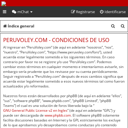
PeruVoley.com
mChat
Registrarse
Identificarse
B
B
Índice general
u
u
PERUVOLEY.COM - CONDICIONES DE USO
s
s
Al ingresar en “PeruVoley.com” (de aquí en adelante “nosotros”, “nos”,
c
c
“nuestro”, “PeruVoley.com”, “https://www.peruvoley.com/foro”), usted
acuerda estar legalmente sometido a los siguientes términos. En caso
a
a
contrario por favor no se registre y/o use “PeruVoley.com”. Podemos
cambiar estos términos en cualquier momento e intentaríamos avisarle, sin
r
r
embargo sería prudente que los revisase por su cuenta periódicamente.
Seguir registrado a “PeruVoley.com” después de esos cambios significa que
acuerda estar legalmente sometido a esos nuevos términos tal como fueron
actualizados y/o reformados.
Nuestros foros están desarrollados por phpBB (de aquí en adelante “ellos”,
“sus”, “software phpBB”, “www.phpbb.com”, “phpBB Limited”, “phpBB
Teams”) el cual es una solución de foros liberada bajo la “
GNU General Public License v2 en Ingles
” (de aquí en adelante “GPL”) y
puede ser descargada de
www.phpbb.com
. El software phpBB solamente
facilita discusiones basadas en Internet y la GPL estrictamente los excluye
de lo que aprobamos y/o desaprobamos como conductas y/o contenido