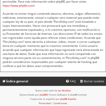
permisible. Para más información sobre phpBB, por favor visite:
https://www.phpbb.com/
.
Acuerda no enviar ningun contenido abusivo, obsceno, vulgar, difamatorio,
indecente, amenazante, sexual o cualquier otro material que pueda violar
cualquier ley de su país, el país donde “PeruVoley.com” está instalado o
Leyes Internacionales. Hacer eso provocará que sea inmediata y
permanentemente expulsado y, si lo creemos oportuno, con notificación a
su Proveedor de Servicios de Internet. Las direcciones IP de todos los envíos
son registradas como ayuda para reforzar estas condiciones. Acuerda que
“PeruVoley.com” tiene derecho a eliminar, editar, mover o cerrar cualquier
tema en cualquier momento que lo creamos conveniente. Como usuario
acuerda que cualquier información que haya ingresado será almacenada en
una base de datos. Dado que esta información no será compartida con
ninguna tercera parte sin su consentimiento, ni “PeruVoley.com” ni phpBB
podrán considerarse responsables por cualquier intento de hacking que
conlleve a que los datos sean comprometidos.
Índice general
FAQ
Borrar cookies
Stasis Leak style by
Ian Bradley
Desarrollado por
phpBB
® Forum Software © phpBB Limited
Traducción al español por
phpBB España
Privacidad
|
Condiciones