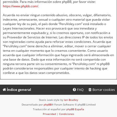
permisible. Para más información sobre phpBB, por favor visite:
https://www.phpbb.com/
.
Acuerda no enviar ningun contenido abusivo, obsceno, vulgar, difamatorio,
indecente, amenazante, sexual o cualquier otro material que pueda violar
cualquier ley de su país, el país donde “PeruVoley.com” está instalado o
Leyes Internacionales. Hacer eso provocará que sea inmediata y
permanentemente expulsado y, si lo creemos oportuno, con notificación a
su Proveedor de Servicios de Internet. Las direcciones IP de todos los envíos
son registradas como ayuda para reforzar estas condiciones. Acuerda que
“PeruVoley.com” tiene derecho a eliminar, editar, mover o cerrar cualquier
tema en cualquier momento que lo creamos conveniente. Como usuario
acuerda que cualquier información que haya ingresado será almacenada en
una base de datos. Dado que esta información no será compartida con
ninguna tercera parte sin su consentimiento, ni “PeruVoley.com” ni phpBB
podrán considerarse responsables por cualquier intento de hacking que
conlleve a que los datos sean comprometidos.
Índice general
FAQ
Borrar cookies
Stasis Leak style by
Ian Bradley
Desarrollado por
phpBB
® Forum Software © phpBB Limited
Traducción al español por
phpBB España
Privacidad
|
Condiciones