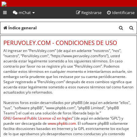
PeruVoley.com
mChat
Registrarse
Identificarse
B
B
Índice general
u
u
PERUVOLEY.COM - CONDICIONES DE USO
s
s
Al ingresar en “PeruVoley.com” (de aquí en adelante “nosotros”, “nos”,
c
c
“nuestro”, “PeruVoley.com”, “https://www.peruvoley.com/foro”), usted
acuerda estar legalmente sometido a los siguientes términos. En caso
a
a
contrario por favor no se registre y/o use “PeruVoley.com”. Podemos
cambiar estos términos en cualquier momento e intentaríamos avisarle, sin
r
r
embargo sería prudente que los revisase por su cuenta periódicamente.
Seguir registrado a “PeruVoley.com” después de esos cambios significa que
acuerda estar legalmente sometido a esos nuevos términos tal como fueron
actualizados y/o reformados.
Nuestros foros están desarrollados por phpBB (de aquí en adelante “ellos”,
“sus”, “software phpBB”, “www.phpbb.com”, “phpBB Limited”, “phpBB
Teams”) el cual es una solución de foros liberada bajo la “
GNU General Public License v2 en Ingles
” (de aquí en adelante “GPL”) y
puede ser descargada de
www.phpbb.com
. El software phpBB solamente
facilita discusiones basadas en Internet y la GPL estrictamente los excluye
de lo que aprobamos y/o desaprobamos como conductas y/o contenido