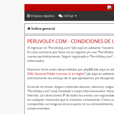
PeruVoley.com
Enlaces rápidos
mChat
Índice general
PERUVOLEY.COM - CONDICIONES DE 
Al ingresar en “PeruVoley.com” (de aquí en adelante “nosotros
En caso contrario por favor no se registre y/o use “PeruVol
cuenta periódicamente. Seguir registrado a “PeruVoley.com”
reformados.
Nuestros foros están desarrollados por phpBB (de aquí en ade
GNU General Public License v2 en Ingles
” (de aquí en adelan
estrictamente los excluye de lo que aprobamos y/o desaprob
Acuerda no enviar ningun contenido abusivo, obsceno, vulgar,
“PeruVoley.com” está instalado o Leyes Internacionales. Hac
Internet. Las direcciones IP de todos los envíos son registr
en cualquier momento que lo creamos conveniente. Como usu
compartida con ninguna tercera parte sin su consentimiento,
comprometidos.