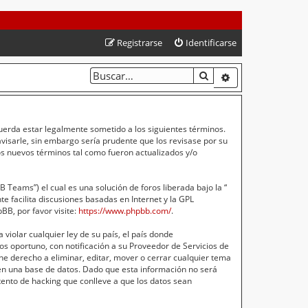
Registrarse
Identificarse
BUSCAR
BÚSQUEDA AVA
cuerda estar legalmente sometido a los siguientes términos.
isarle, sin embargo sería prudente que los revisase por su
s nuevos términos tal como fueron actualizados y/o
Teams”) el cual es una solución de foros liberada bajo la “
e facilita discusiones basadas en Internet y la GPL
B, por favor visite:
https://www.phpbb.com/
.
violar cualquier ley de su país, el país donde
s oportuno, con notificación a su Proveedor de Servicios de
ne derecho a eliminar, editar, mover o cerrar cualquier tema
n una base de datos. Dado que esta información no será
ento de hacking que conlleve a que los datos sean