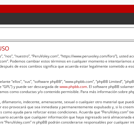
USO
”, “nos”, “nuestro”, “PeruVoley.com”, “https://www.peruvoley.com/foro”), usted a
ey.com”. Podemos cambiar estos términos en cualquier momento e intentaríamos av
 después de esos cambios significa que acuerda estar legalmente sometido a eso
lante “ellos”, “sus”, “software phpBB”, “www.phpbb.com”, “phpBB Limited”, “phpBB 
te “GPL”) y puede ser descargada de
www.phpbb.com
. El software phpBB solament
amos como conductas y/o contenido permisible. Para más información sobre phpB
 difamatorio, indecente, amenazante, sexual o cualquier otro material que pueda 
er eso provocará que sea inmediata y permanentemente expulsado y, si lo creemo
adas como ayuda para reforzar estas condiciones. Acuerda que “PeruVoley.com” tie
ario acuerda que cualquier información que haya ingresado será almacenada e
 ni “PeruVoley.com” ni phpBB podrán considerarse responsables por cualquier int