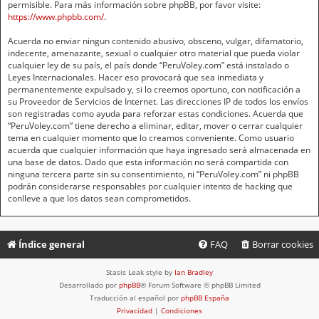
permisible. Para más información sobre phpBB, por favor visite:
https://www.phpbb.com/
.
Acuerda no enviar ningun contenido abusivo, obsceno, vulgar, difamatorio,
indecente, amenazante, sexual o cualquier otro material que pueda violar
cualquier ley de su país, el país donde “PeruVoley.com” está instalado o
Leyes Internacionales. Hacer eso provocará que sea inmediata y
permanentemente expulsado y, si lo creemos oportuno, con notificación a
su Proveedor de Servicios de Internet. Las direcciones IP de todos los envíos
son registradas como ayuda para reforzar estas condiciones. Acuerda que
“PeruVoley.com” tiene derecho a eliminar, editar, mover o cerrar cualquier
tema en cualquier momento que lo creamos conveniente. Como usuario
acuerda que cualquier información que haya ingresado será almacenada en
una base de datos. Dado que esta información no será compartida con
ninguna tercera parte sin su consentimiento, ni “PeruVoley.com” ni phpBB
podrán considerarse responsables por cualquier intento de hacking que
conlleve a que los datos sean comprometidos.
Índice general
FAQ
Borrar cookies
Stasis Leak style by
Ian Bradley
Desarrollado por
phpBB
® Forum Software © phpBB Limited
Traducción al español por
phpBB España
Privacidad
|
Condiciones