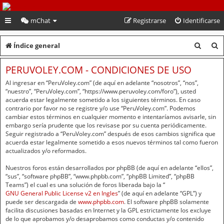
PeruVoley.com
mChat
Registrarse
Identificarse
B
B
Índice general
u
u
PERUVOLEY.COM - CONDICIONES DE USO
s
s
Al ingresar en “PeruVoley.com” (de aquí en adelante “nosotros”, “nos”,
c
c
“nuestro”, “PeruVoley.com”, “https://www.peruvoley.com/foro”), usted
acuerda estar legalmente sometido a los siguientes términos. En caso
a
a
contrario por favor no se registre y/o use “PeruVoley.com”. Podemos
cambiar estos términos en cualquier momento e intentaríamos avisarle, sin
r
r
embargo sería prudente que los revisase por su cuenta periódicamente.
Seguir registrado a “PeruVoley.com” después de esos cambios significa que
acuerda estar legalmente sometido a esos nuevos términos tal como fueron
actualizados y/o reformados.
Nuestros foros están desarrollados por phpBB (de aquí en adelante “ellos”,
“sus”, “software phpBB”, “www.phpbb.com”, “phpBB Limited”, “phpBB
Teams”) el cual es una solución de foros liberada bajo la “
GNU General Public License v2 en Ingles
” (de aquí en adelante “GPL”) y
puede ser descargada de
www.phpbb.com
. El software phpBB solamente
facilita discusiones basadas en Internet y la GPL estrictamente los excluye
de lo que aprobamos y/o desaprobamos como conductas y/o contenido