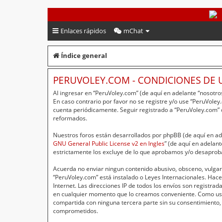
PeruVoley.com
Enlaces rápidos
mChat
Índice general
PERUVOLEY.COM - CONDICIONES DE 
Al ingresar en “PeruVoley.com” (de aquí en adelante “nosotros
En caso contrario por favor no se registre y/o use “PeruVol
cuenta periódicamente. Seguir registrado a “PeruVoley.com”
reformados.
Nuestros foros están desarrollados por phpBB (de aquí en ade
GNU General Public License v2 en Ingles
” (de aquí en adelan
estrictamente los excluye de lo que aprobamos y/o desaprob
Acuerda no enviar ningun contenido abusivo, obsceno, vulgar,
“PeruVoley.com” está instalado o Leyes Internacionales. Hac
Internet. Las direcciones IP de todos los envíos son registr
en cualquier momento que lo creamos conveniente. Como usu
compartida con ninguna tercera parte sin su consentimiento,
comprometidos.