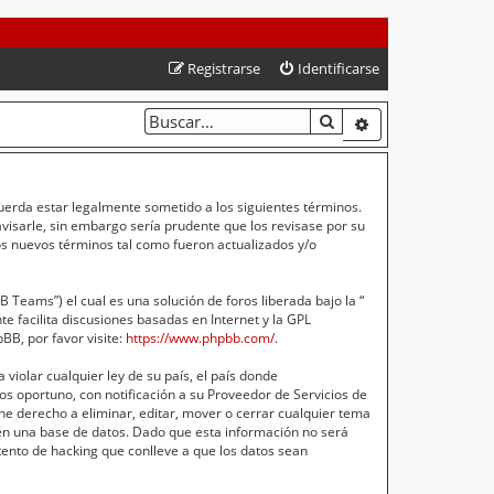
Registrarse
Identificarse
BUSCAR
BÚSQUEDA AVA
cuerda estar legalmente sometido a los siguientes términos.
isarle, sin embargo sería prudente que los revisase por su
s nuevos términos tal como fueron actualizados y/o
Teams”) el cual es una solución de foros liberada bajo la “
e facilita discusiones basadas en Internet y la GPL
B, por favor visite:
https://www.phpbb.com/
.
violar cualquier ley de su país, el país donde
s oportuno, con notificación a su Proveedor de Servicios de
ne derecho a eliminar, editar, mover o cerrar cualquier tema
n una base de datos. Dado que esta información no será
ento de hacking que conlleve a que los datos sean