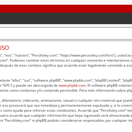
USO
”, “nos”, “nuestro”, “PeruVoley.com”, “https://www.peruvoley.com/foro”), usted a
ey.com”. Podemos cambiar estos términos en cualquier momento e intentaríamos av
 después de esos cambios significa que acuerda estar legalmente sometido a eso
lante “ellos”, “sus”, “software phpBB”, “www.phpbb.com”, “phpBB Limited”, “phpBB 
te “GPL”) y puede ser descargada de
www.phpbb.com
. El software phpBB solament
amos como conductas y/o contenido permisible. Para más información sobre phpB
 difamatorio, indecente, amenazante, sexual o cualquier otro material que pueda 
er eso provocará que sea inmediata y permanentemente expulsado y, si lo creemo
adas como ayuda para reforzar estas condiciones. Acuerda que “PeruVoley.com” tie
ario acuerda que cualquier información que haya ingresado será almacenada e
 ni “PeruVoley.com” ni phpBB podrán considerarse responsables por cualquier int