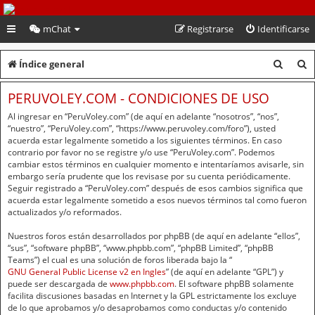
PeruVoley.com
mChat
Registrarse
Identificarse
B
B
Índice general
u
u
PERUVOLEY.COM - CONDICIONES DE USO
s
s
Al ingresar en “PeruVoley.com” (de aquí en adelante “nosotros”, “nos”,
c
c
“nuestro”, “PeruVoley.com”, “https://www.peruvoley.com/foro”), usted
acuerda estar legalmente sometido a los siguientes términos. En caso
a
a
contrario por favor no se registre y/o use “PeruVoley.com”. Podemos
cambiar estos términos en cualquier momento e intentaríamos avisarle, sin
r
r
embargo sería prudente que los revisase por su cuenta periódicamente.
Seguir registrado a “PeruVoley.com” después de esos cambios significa que
acuerda estar legalmente sometido a esos nuevos términos tal como fueron
actualizados y/o reformados.
Nuestros foros están desarrollados por phpBB (de aquí en adelante “ellos”,
“sus”, “software phpBB”, “www.phpbb.com”, “phpBB Limited”, “phpBB
Teams”) el cual es una solución de foros liberada bajo la “
GNU General Public License v2 en Ingles
” (de aquí en adelante “GPL”) y
puede ser descargada de
www.phpbb.com
. El software phpBB solamente
facilita discusiones basadas en Internet y la GPL estrictamente los excluye
de lo que aprobamos y/o desaprobamos como conductas y/o contenido