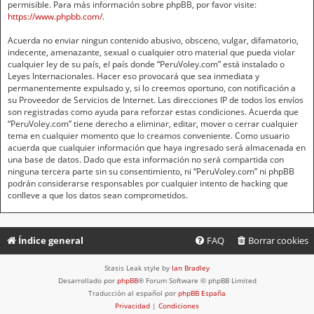
permisible. Para más información sobre phpBB, por favor visite:
https://www.phpbb.com/
.
Acuerda no enviar ningun contenido abusivo, obsceno, vulgar, difamatorio,
indecente, amenazante, sexual o cualquier otro material que pueda violar
cualquier ley de su país, el país donde “PeruVoley.com” está instalado o
Leyes Internacionales. Hacer eso provocará que sea inmediata y
permanentemente expulsado y, si lo creemos oportuno, con notificación a
su Proveedor de Servicios de Internet. Las direcciones IP de todos los envíos
son registradas como ayuda para reforzar estas condiciones. Acuerda que
“PeruVoley.com” tiene derecho a eliminar, editar, mover o cerrar cualquier
tema en cualquier momento que lo creamos conveniente. Como usuario
acuerda que cualquier información que haya ingresado será almacenada en
una base de datos. Dado que esta información no será compartida con
ninguna tercera parte sin su consentimiento, ni “PeruVoley.com” ni phpBB
podrán considerarse responsables por cualquier intento de hacking que
conlleve a que los datos sean comprometidos.
Índice general
FAQ
Borrar cookies
Stasis Leak style by
Ian Bradley
Desarrollado por
phpBB
® Forum Software © phpBB Limited
Traducción al español por
phpBB España
Privacidad
|
Condiciones