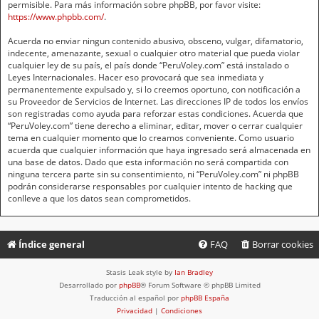
permisible. Para más información sobre phpBB, por favor visite:
https://www.phpbb.com/
.
Acuerda no enviar ningun contenido abusivo, obsceno, vulgar, difamatorio,
indecente, amenazante, sexual o cualquier otro material que pueda violar
cualquier ley de su país, el país donde “PeruVoley.com” está instalado o
Leyes Internacionales. Hacer eso provocará que sea inmediata y
permanentemente expulsado y, si lo creemos oportuno, con notificación a
su Proveedor de Servicios de Internet. Las direcciones IP de todos los envíos
son registradas como ayuda para reforzar estas condiciones. Acuerda que
“PeruVoley.com” tiene derecho a eliminar, editar, mover o cerrar cualquier
tema en cualquier momento que lo creamos conveniente. Como usuario
acuerda que cualquier información que haya ingresado será almacenada en
una base de datos. Dado que esta información no será compartida con
ninguna tercera parte sin su consentimiento, ni “PeruVoley.com” ni phpBB
podrán considerarse responsables por cualquier intento de hacking que
conlleve a que los datos sean comprometidos.
Índice general
FAQ
Borrar cookies
Stasis Leak style by
Ian Bradley
Desarrollado por
phpBB
® Forum Software © phpBB Limited
Traducción al español por
phpBB España
Privacidad
|
Condiciones