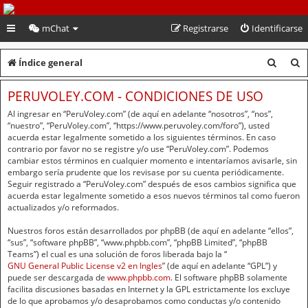
PeruVoley.com
mChat
Registrarse
Identificarse
B
B
Índice general
u
u
PERUVOLEY.COM - CONDICIONES DE USO
s
s
Al ingresar en “PeruVoley.com” (de aquí en adelante “nosotros”, “nos”,
c
c
“nuestro”, “PeruVoley.com”, “https://www.peruvoley.com/foro”), usted
acuerda estar legalmente sometido a los siguientes términos. En caso
a
a
contrario por favor no se registre y/o use “PeruVoley.com”. Podemos
cambiar estos términos en cualquier momento e intentaríamos avisarle, sin
r
r
embargo sería prudente que los revisase por su cuenta periódicamente.
Seguir registrado a “PeruVoley.com” después de esos cambios significa que
acuerda estar legalmente sometido a esos nuevos términos tal como fueron
actualizados y/o reformados.
Nuestros foros están desarrollados por phpBB (de aquí en adelante “ellos”,
“sus”, “software phpBB”, “www.phpbb.com”, “phpBB Limited”, “phpBB
Teams”) el cual es una solución de foros liberada bajo la “
GNU General Public License v2 en Ingles
” (de aquí en adelante “GPL”) y
puede ser descargada de
www.phpbb.com
. El software phpBB solamente
facilita discusiones basadas en Internet y la GPL estrictamente los excluye
de lo que aprobamos y/o desaprobamos como conductas y/o contenido