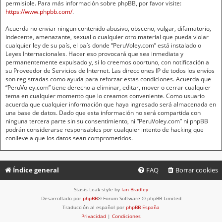
permisible. Para más información sobre phpBB, por favor visite:
https://www.phpbb.com/
.
Acuerda no enviar ningun contenido abusivo, obsceno, vulgar, difamatorio,
indecente, amenazante, sexual o cualquier otro material que pueda violar
cualquier ley de su país, el país donde “PeruVoley.com” está instalado o
Leyes Internacionales. Hacer eso provocará que sea inmediata y
permanentemente expulsado y, si lo creemos oportuno, con notificación a
su Proveedor de Servicios de Internet. Las direcciones IP de todos los envíos
son registradas como ayuda para reforzar estas condiciones. Acuerda que
“PeruVoley.com” tiene derecho a eliminar, editar, mover o cerrar cualquier
tema en cualquier momento que lo creamos conveniente. Como usuario
acuerda que cualquier información que haya ingresado será almacenada en
una base de datos. Dado que esta información no será compartida con
ninguna tercera parte sin su consentimiento, ni “PeruVoley.com” ni phpBB
podrán considerarse responsables por cualquier intento de hacking que
conlleve a que los datos sean comprometidos.
Índice general
FAQ
Borrar cookies
Stasis Leak style by
Ian Bradley
Desarrollado por
phpBB
® Forum Software © phpBB Limited
Traducción al español por
phpBB España
Privacidad
|
Condiciones