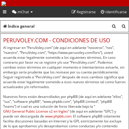
PeruVoley.com
mChat
Registrarse
Identificarse
B
B
Índice general
u
u
PERUVOLEY.COM - CONDICIONES DE USO
s
s
Al ingresar en “PeruVoley.com” (de aquí en adelante “nosotros”, “nos”,
c
c
“nuestro”, “PeruVoley.com”, “https://www.peruvoley.com/foro”), usted
acuerda estar legalmente sometido a los siguientes términos. En caso
a
a
contrario por favor no se registre y/o use “PeruVoley.com”. Podemos
cambiar estos términos en cualquier momento e intentaríamos avisarle, sin
r
r
embargo sería prudente que los revisase por su cuenta periódicamente.
Seguir registrado a “PeruVoley.com” después de esos cambios significa que
acuerda estar legalmente sometido a esos nuevos términos tal como fueron
actualizados y/o reformados.
Nuestros foros están desarrollados por phpBB (de aquí en adelante “ellos”,
“sus”, “software phpBB”, “www.phpbb.com”, “phpBB Limited”, “phpBB
Teams”) el cual es una solución de foros liberada bajo la “
GNU General Public License v2 en Ingles
” (de aquí en adelante “GPL”) y
puede ser descargada de
www.phpbb.com
. El software phpBB solamente
facilita discusiones basadas en Internet y la GPL estrictamente los excluye
de lo que aprobamos y/o desaprobamos como conductas y/o contenido