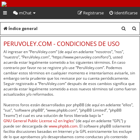
PeruVoley.com
mChat
Registrarse
Identificarse
B
B
Índice general
u
u
PERUVOLEY.COM - CONDICIONES DE USO
s
s
Al ingresar en “PeruVoley.com” (de aquí en adelante “nosotros”, “nos”,
c
c
“nuestro”, “PeruVoley.com”, “https://www.peruvoley.com/foro”), usted
acuerda estar legalmente sometido a los siguientes términos. En caso
a
a
contrario por favor no se registre y/o use “PeruVoley.com”. Podemos
cambiar estos términos en cualquier momento e intentaríamos avisarle, sin
r
r
embargo sería prudente que los revisase por su cuenta periódicamente.
Seguir registrado a “PeruVoley.com” después de esos cambios significa que
acuerda estar legalmente sometido a esos nuevos términos tal como fueron
actualizados y/o reformados.
Nuestros foros están desarrollados por phpBB (de aquí en adelante “ellos”,
“sus”, “software phpBB”, “www.phpbb.com”, “phpBB Limited”, “phpBB
Teams”) el cual es una solución de foros liberada bajo la “
GNU General Public License v2 en Ingles
” (de aquí en adelante “GPL”) y
puede ser descargada de
www.phpbb.com
. El software phpBB solamente
facilita discusiones basadas en Internet y la GPL estrictamente los excluye
de lo que aprobamos y/o desaprobamos como conductas y/o contenido