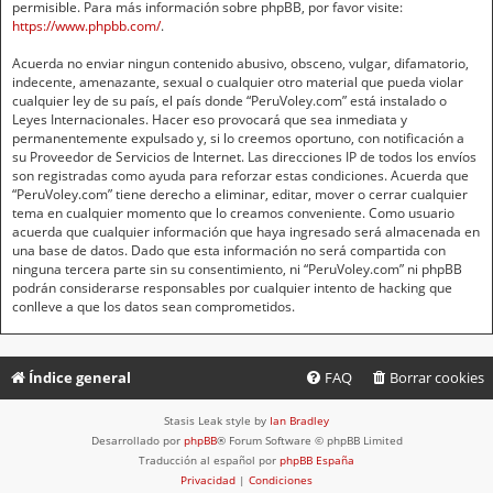
permisible. Para más información sobre phpBB, por favor visite:
https://www.phpbb.com/
.
Acuerda no enviar ningun contenido abusivo, obsceno, vulgar, difamatorio,
indecente, amenazante, sexual o cualquier otro material que pueda violar
cualquier ley de su país, el país donde “PeruVoley.com” está instalado o
Leyes Internacionales. Hacer eso provocará que sea inmediata y
permanentemente expulsado y, si lo creemos oportuno, con notificación a
su Proveedor de Servicios de Internet. Las direcciones IP de todos los envíos
son registradas como ayuda para reforzar estas condiciones. Acuerda que
“PeruVoley.com” tiene derecho a eliminar, editar, mover o cerrar cualquier
tema en cualquier momento que lo creamos conveniente. Como usuario
acuerda que cualquier información que haya ingresado será almacenada en
una base de datos. Dado que esta información no será compartida con
ninguna tercera parte sin su consentimiento, ni “PeruVoley.com” ni phpBB
podrán considerarse responsables por cualquier intento de hacking que
conlleve a que los datos sean comprometidos.
Índice general
FAQ
Borrar cookies
Stasis Leak style by
Ian Bradley
Desarrollado por
phpBB
® Forum Software © phpBB Limited
Traducción al español por
phpBB España
Privacidad
|
Condiciones