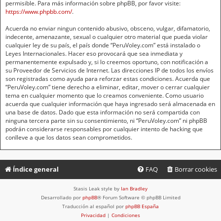
permisible. Para más información sobre phpBB, por favor visite:
https://www.phpbb.com/
.
Acuerda no enviar ningun contenido abusivo, obsceno, vulgar, difamatorio,
indecente, amenazante, sexual o cualquier otro material que pueda violar
cualquier ley de su país, el país donde “PeruVoley.com” está instalado o
Leyes Internacionales. Hacer eso provocará que sea inmediata y
permanentemente expulsado y, si lo creemos oportuno, con notificación a
su Proveedor de Servicios de Internet. Las direcciones IP de todos los envíos
son registradas como ayuda para reforzar estas condiciones. Acuerda que
“PeruVoley.com” tiene derecho a eliminar, editar, mover o cerrar cualquier
tema en cualquier momento que lo creamos conveniente. Como usuario
acuerda que cualquier información que haya ingresado será almacenada en
una base de datos. Dado que esta información no será compartida con
ninguna tercera parte sin su consentimiento, ni “PeruVoley.com” ni phpBB
podrán considerarse responsables por cualquier intento de hacking que
conlleve a que los datos sean comprometidos.
Índice general
FAQ
Borrar cookies
Stasis Leak style by
Ian Bradley
Desarrollado por
phpBB
® Forum Software © phpBB Limited
Traducción al español por
phpBB España
Privacidad
|
Condiciones