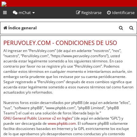
PeruVoley.com
mChat
Registrarse
Identificarse
B
B
Índice general
u
u
PERUVOLEY.COM - CONDICIONES DE USO
s
s
Al ingresar en “PeruVoley.com” (de aquí en adelante “nosotros”, “nos”,
c
c
“nuestro”, “PeruVoley.com”, “https://www.peruvoley.com/foro”), usted
acuerda estar legalmente sometido a los siguientes términos. En caso
a
a
contrario por favor no se registre y/o use “PeruVoley.com”. Podemos
cambiar estos términos en cualquier momento e intentaríamos avisarle, sin
r
r
embargo sería prudente que los revisase por su cuenta periódicamente.
Seguir registrado a “PeruVoley.com” después de esos cambios significa que
acuerda estar legalmente sometido a esos nuevos términos tal como fueron
actualizados y/o reformados.
Nuestros foros están desarrollados por phpBB (de aquí en adelante “ellos”,
“sus”, “software phpBB”, “www.phpbb.com”, “phpBB Limited”, “phpBB
Teams”) el cual es una solución de foros liberada bajo la “
GNU General Public License v2 en Ingles
” (de aquí en adelante “GPL”) y
puede ser descargada de
www.phpbb.com
. El software phpBB solamente
facilita discusiones basadas en Internet y la GPL estrictamente los excluye
de lo que aprobamos y/o desaprobamos como conductas y/o contenido