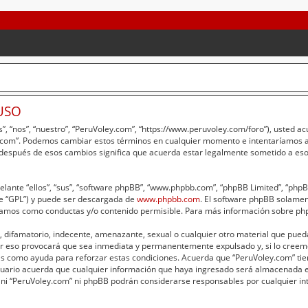
USO
”, “nos”, “nuestro”, “PeruVoley.com”, “https://www.peruvoley.com/foro”), usted a
ey.com”. Podemos cambiar estos términos en cualquier momento e intentaríamos av
 después de esos cambios significa que acuerda estar legalmente sometido a eso
lante “ellos”, “sus”, “software phpBB”, “www.phpbb.com”, “phpBB Limited”, “phpBB 
te “GPL”) y puede ser descargada de
www.phpbb.com
. El software phpBB solament
amos como conductas y/o contenido permisible. Para más información sobre phpB
 difamatorio, indecente, amenazante, sexual o cualquier otro material que pueda 
er eso provocará que sea inmediata y permanentemente expulsado y, si lo creemo
adas como ayuda para reforzar estas condiciones. Acuerda que “PeruVoley.com” tie
ario acuerda que cualquier información que haya ingresado será almacenada e
 ni “PeruVoley.com” ni phpBB podrán considerarse responsables por cualquier int