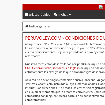
PeruVoley.com
Enlaces rápidos
mChat
Índice general
PERUVOLEY.COM - CONDICIONES DE 
Al ingresar en “PeruVoley.com” (de aquí en adelante “nosotros
En caso contrario por favor no se registre y/o use “PeruVol
cuenta periódicamente. Seguir registrado a “PeruVoley.com”
reformados.
Nuestros foros están desarrollados por phpBB (de aquí en ade
GNU General Public License v2 en Ingles
” (de aquí en adelan
estrictamente los excluye de lo que aprobamos y/o desaprob
Acuerda no enviar ningun contenido abusivo, obsceno, vulgar,
“PeruVoley.com” está instalado o Leyes Internacionales. Hac
Internet. Las direcciones IP de todos los envíos son registr
en cualquier momento que lo creamos conveniente. Como usu
compartida con ninguna tercera parte sin su consentimiento,
comprometidos.