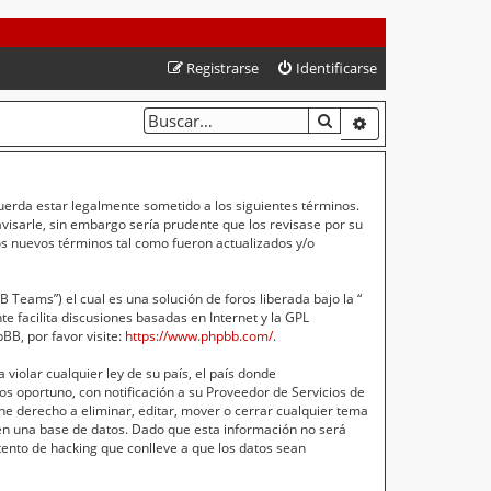
Registrarse
Identificarse
BUSCAR
BÚSQUEDA AVA
cuerda estar legalmente sometido a los siguientes términos.
isarle, sin embargo sería prudente que los revisase por su
s nuevos términos tal como fueron actualizados y/o
Teams”) el cual es una solución de foros liberada bajo la “
e facilita discusiones basadas en Internet y la GPL
B, por favor visite:
https://www.phpbb.com/
.
violar cualquier ley de su país, el país donde
s oportuno, con notificación a su Proveedor de Servicios de
ne derecho a eliminar, editar, mover o cerrar cualquier tema
n una base de datos. Dado que esta información no será
ento de hacking que conlleve a que los datos sean