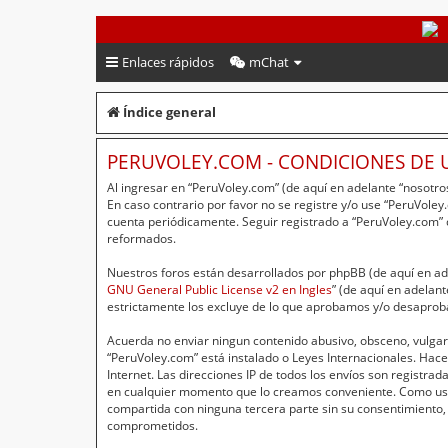
PeruVoley.com
Enlaces rápidos
mChat
Índice general
PERUVOLEY.COM - CONDICIONES DE 
Al ingresar en “PeruVoley.com” (de aquí en adelante “nosotros
En caso contrario por favor no se registre y/o use “PeruVol
cuenta periódicamente. Seguir registrado a “PeruVoley.com”
reformados.
Nuestros foros están desarrollados por phpBB (de aquí en ade
GNU General Public License v2 en Ingles
” (de aquí en adelan
estrictamente los excluye de lo que aprobamos y/o desaprob
Acuerda no enviar ningun contenido abusivo, obsceno, vulgar,
“PeruVoley.com” está instalado o Leyes Internacionales. Hac
Internet. Las direcciones IP de todos los envíos son registr
en cualquier momento que lo creamos conveniente. Como usu
compartida con ninguna tercera parte sin su consentimiento,
comprometidos.