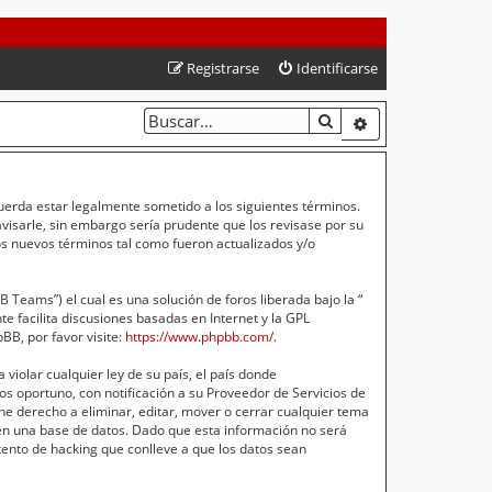
Registrarse
Identificarse
BUSCAR
BÚSQUEDA AVA
cuerda estar legalmente sometido a los siguientes términos.
isarle, sin embargo sería prudente que los revisase por su
s nuevos términos tal como fueron actualizados y/o
Teams”) el cual es una solución de foros liberada bajo la “
e facilita discusiones basadas en Internet y la GPL
B, por favor visite:
https://www.phpbb.com/
.
violar cualquier ley de su país, el país donde
s oportuno, con notificación a su Proveedor de Servicios de
ne derecho a eliminar, editar, mover o cerrar cualquier tema
n una base de datos. Dado que esta información no será
ento de hacking que conlleve a que los datos sean