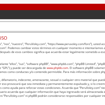
USO
”, “nos”, “nuestro”, “PeruVoley.com”, “https://www.peruvoley.com/foro”), usted a
ey.com”. Podemos cambiar estos términos en cualquier momento e intentaríamos av
 después de esos cambios significa que acuerda estar legalmente sometido a eso
lante “ellos”, “sus”, “software phpBB”, “www.phpbb.com”, “phpBB Limited”, “phpBB 
te “GPL”) y puede ser descargada de
www.phpbb.com
. El software phpBB solament
amos como conductas y/o contenido permisible. Para más información sobre phpB
 difamatorio, indecente, amenazante, sexual o cualquier otro material que pueda 
er eso provocará que sea inmediata y permanentemente expulsado y, si lo creemo
adas como ayuda para reforzar estas condiciones. Acuerda que “PeruVoley.com” tie
ario acuerda que cualquier información que haya ingresado será almacenada e
 ni “PeruVoley.com” ni phpBB podrán considerarse responsables por cualquier int