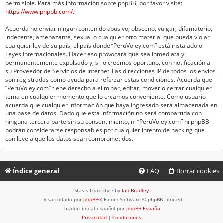
permisible. Para más información sobre phpBB, por favor visite:
https://www.phpbb.com/
.
Acuerda no enviar ningun contenido abusivo, obsceno, vulgar, difamatorio,
indecente, amenazante, sexual o cualquier otro material que pueda violar
cualquier ley de su país, el país donde “PeruVoley.com” está instalado o
Leyes Internacionales. Hacer eso provocará que sea inmediata y
permanentemente expulsado y, si lo creemos oportuno, con notificación a
su Proveedor de Servicios de Internet. Las direcciones IP de todos los envíos
son registradas como ayuda para reforzar estas condiciones. Acuerda que
“PeruVoley.com” tiene derecho a eliminar, editar, mover o cerrar cualquier
tema en cualquier momento que lo creamos conveniente. Como usuario
acuerda que cualquier información que haya ingresado será almacenada en
una base de datos. Dado que esta información no será compartida con
ninguna tercera parte sin su consentimiento, ni “PeruVoley.com” ni phpBB
podrán considerarse responsables por cualquier intento de hacking que
conlleve a que los datos sean comprometidos.
Índice general
FAQ
Borrar cookies
Stasis Leak style by
Ian Bradley
Desarrollado por
phpBB
® Forum Software © phpBB Limited
Traducción al español por
phpBB España
Privacidad
|
Condiciones