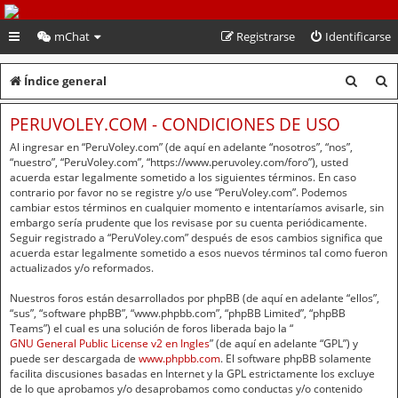
PeruVoley.com
mChat
Registrarse
Identificarse
B
B
Índice general
u
u
PERUVOLEY.COM - CONDICIONES DE USO
s
s
Al ingresar en “PeruVoley.com” (de aquí en adelante “nosotros”, “nos”,
c
c
“nuestro”, “PeruVoley.com”, “https://www.peruvoley.com/foro”), usted
acuerda estar legalmente sometido a los siguientes términos. En caso
a
a
contrario por favor no se registre y/o use “PeruVoley.com”. Podemos
cambiar estos términos en cualquier momento e intentaríamos avisarle, sin
r
r
embargo sería prudente que los revisase por su cuenta periódicamente.
Seguir registrado a “PeruVoley.com” después de esos cambios significa que
acuerda estar legalmente sometido a esos nuevos términos tal como fueron
actualizados y/o reformados.
Nuestros foros están desarrollados por phpBB (de aquí en adelante “ellos”,
“sus”, “software phpBB”, “www.phpbb.com”, “phpBB Limited”, “phpBB
Teams”) el cual es una solución de foros liberada bajo la “
GNU General Public License v2 en Ingles
” (de aquí en adelante “GPL”) y
puede ser descargada de
www.phpbb.com
. El software phpBB solamente
facilita discusiones basadas en Internet y la GPL estrictamente los excluye
de lo que aprobamos y/o desaprobamos como conductas y/o contenido