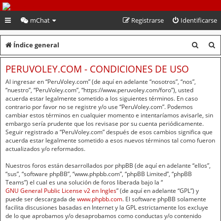
PeruVoley.com
mChat
Registrarse
Identificarse
B
B
Índice general
u
u
PERUVOLEY.COM - CONDICIONES DE USO
s
s
Al ingresar en “PeruVoley.com” (de aquí en adelante “nosotros”, “nos”,
c
c
“nuestro”, “PeruVoley.com”, “https://www.peruvoley.com/foro”), usted
acuerda estar legalmente sometido a los siguientes términos. En caso
a
a
contrario por favor no se registre y/o use “PeruVoley.com”. Podemos
cambiar estos términos en cualquier momento e intentaríamos avisarle, sin
r
r
embargo sería prudente que los revisase por su cuenta periódicamente.
Seguir registrado a “PeruVoley.com” después de esos cambios significa que
acuerda estar legalmente sometido a esos nuevos términos tal como fueron
actualizados y/o reformados.
Nuestros foros están desarrollados por phpBB (de aquí en adelante “ellos”,
“sus”, “software phpBB”, “www.phpbb.com”, “phpBB Limited”, “phpBB
Teams”) el cual es una solución de foros liberada bajo la “
GNU General Public License v2 en Ingles
” (de aquí en adelante “GPL”) y
puede ser descargada de
www.phpbb.com
. El software phpBB solamente
facilita discusiones basadas en Internet y la GPL estrictamente los excluye
de lo que aprobamos y/o desaprobamos como conductas y/o contenido