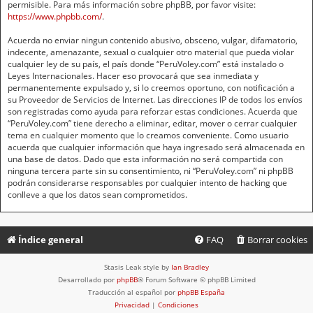
permisible. Para más información sobre phpBB, por favor visite:
https://www.phpbb.com/
.
Acuerda no enviar ningun contenido abusivo, obsceno, vulgar, difamatorio,
indecente, amenazante, sexual o cualquier otro material que pueda violar
cualquier ley de su país, el país donde “PeruVoley.com” está instalado o
Leyes Internacionales. Hacer eso provocará que sea inmediata y
permanentemente expulsado y, si lo creemos oportuno, con notificación a
su Proveedor de Servicios de Internet. Las direcciones IP de todos los envíos
son registradas como ayuda para reforzar estas condiciones. Acuerda que
“PeruVoley.com” tiene derecho a eliminar, editar, mover o cerrar cualquier
tema en cualquier momento que lo creamos conveniente. Como usuario
acuerda que cualquier información que haya ingresado será almacenada en
una base de datos. Dado que esta información no será compartida con
ninguna tercera parte sin su consentimiento, ni “PeruVoley.com” ni phpBB
podrán considerarse responsables por cualquier intento de hacking que
conlleve a que los datos sean comprometidos.
Índice general
FAQ
Borrar cookies
Stasis Leak style by
Ian Bradley
Desarrollado por
phpBB
® Forum Software © phpBB Limited
Traducción al español por
phpBB España
Privacidad
|
Condiciones