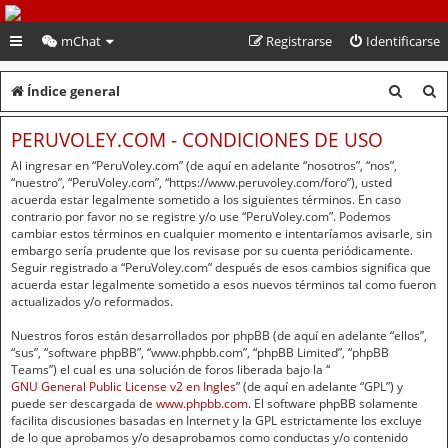
PeruVoley.com
mChat
Registrarse
Identificarse
B
B
Índice general
u
u
PERUVOLEY.COM - CONDICIONES DE USO
s
s
Al ingresar en “PeruVoley.com” (de aquí en adelante “nosotros”, “nos”,
c
c
“nuestro”, “PeruVoley.com”, “https://www.peruvoley.com/foro”), usted
acuerda estar legalmente sometido a los siguientes términos. En caso
a
a
contrario por favor no se registre y/o use “PeruVoley.com”. Podemos
cambiar estos términos en cualquier momento e intentaríamos avisarle, sin
r
r
embargo sería prudente que los revisase por su cuenta periódicamente.
Seguir registrado a “PeruVoley.com” después de esos cambios significa que
acuerda estar legalmente sometido a esos nuevos términos tal como fueron
actualizados y/o reformados.
Nuestros foros están desarrollados por phpBB (de aquí en adelante “ellos”,
“sus”, “software phpBB”, “www.phpbb.com”, “phpBB Limited”, “phpBB
Teams”) el cual es una solución de foros liberada bajo la “
GNU General Public License v2 en Ingles
” (de aquí en adelante “GPL”) y
puede ser descargada de
www.phpbb.com
. El software phpBB solamente
facilita discusiones basadas en Internet y la GPL estrictamente los excluye
de lo que aprobamos y/o desaprobamos como conductas y/o contenido