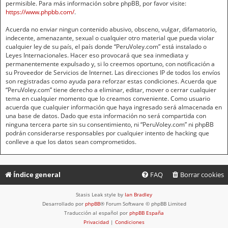
permisible. Para más información sobre phpBB, por favor visite:
https://www.phpbb.com/
.
Acuerda no enviar ningun contenido abusivo, obsceno, vulgar, difamatorio,
indecente, amenazante, sexual o cualquier otro material que pueda violar
cualquier ley de su país, el país donde “PeruVoley.com” está instalado o
Leyes Internacionales. Hacer eso provocará que sea inmediata y
permanentemente expulsado y, si lo creemos oportuno, con notificación a
su Proveedor de Servicios de Internet. Las direcciones IP de todos los envíos
son registradas como ayuda para reforzar estas condiciones. Acuerda que
“PeruVoley.com” tiene derecho a eliminar, editar, mover o cerrar cualquier
tema en cualquier momento que lo creamos conveniente. Como usuario
acuerda que cualquier información que haya ingresado será almacenada en
una base de datos. Dado que esta información no será compartida con
ninguna tercera parte sin su consentimiento, ni “PeruVoley.com” ni phpBB
podrán considerarse responsables por cualquier intento de hacking que
conlleve a que los datos sean comprometidos.
Índice general
FAQ
Borrar cookies
Stasis Leak style by
Ian Bradley
Desarrollado por
phpBB
® Forum Software © phpBB Limited
Traducción al español por
phpBB España
Privacidad
|
Condiciones