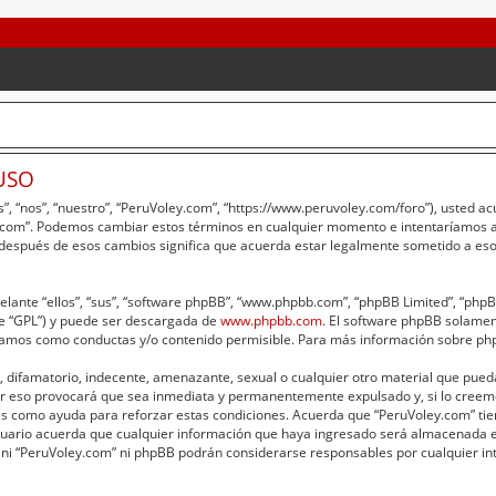
USO
”, “nos”, “nuestro”, “PeruVoley.com”, “https://www.peruvoley.com/foro”), usted a
ey.com”. Podemos cambiar estos términos en cualquier momento e intentaríamos av
 después de esos cambios significa que acuerda estar legalmente sometido a eso
lante “ellos”, “sus”, “software phpBB”, “www.phpbb.com”, “phpBB Limited”, “phpBB 
te “GPL”) y puede ser descargada de
www.phpbb.com
. El software phpBB solament
amos como conductas y/o contenido permisible. Para más información sobre phpB
 difamatorio, indecente, amenazante, sexual o cualquier otro material que pueda 
er eso provocará que sea inmediata y permanentemente expulsado y, si lo creemo
adas como ayuda para reforzar estas condiciones. Acuerda que “PeruVoley.com” tie
ario acuerda que cualquier información que haya ingresado será almacenada e
 ni “PeruVoley.com” ni phpBB podrán considerarse responsables por cualquier int