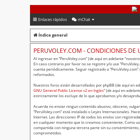
PeruVoley.com
Enlaces rápidos
mChat
Índice general
PERUVOLEY.COM - CONDICIONES DE 
Al ingresar en “PeruVoley.com” (de aquí en adelante “nosotros
En caso contrario por favor no se registre y/o use “PeruVol
cuenta periódicamente. Seguir registrado a “PeruVoley.com”
reformados.
Nuestros foros están desarrollados por phpBB (de aquí en ade
GNU General Public License v2 en Ingles
” (de aquí en adelan
estrictamente los excluye de lo que aprobamos y/o desaprob
Acuerda no enviar ningun contenido abusivo, obsceno, vulgar,
“PeruVoley.com” está instalado o Leyes Internacionales. Hac
Internet. Las direcciones IP de todos los envíos son registr
en cualquier momento que lo creamos conveniente. Como usu
compartida con ninguna tercera parte sin su consentimiento,
comprometidos.