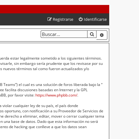
Registrarse
Identificarse
BUSCAR
BÚSQUEDA AVA
cuerda estar legalmente sometido a los siguientes términos.
isarle, sin embargo sería prudente que los revisase por su
s nuevos términos tal como fueron actualizados y/o
Teams”) el cual es una solución de foros liberada bajo la “
e facilita discusiones basadas en Internet y la GPL
B, por favor visite:
https://www.phpbb.com/
.
violar cualquier ley de su país, el país donde
s oportuno, con notificación a su Proveedor de Servicios de
ne derecho a eliminar, editar, mover o cerrar cualquier tema
n una base de datos. Dado que esta información no será
ento de hacking que conlleve a que los datos sean